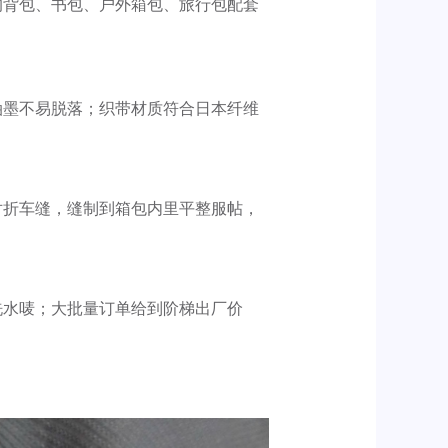
的背包、书包、户外箱包、旅行包配套
油墨不易脱落；织带材质符合日本纤维
对折车缝，缝制到箱包内里平整服帖，
洗水唛；大批量订单给到阶梯出厂价