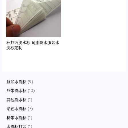
杜邦纸洗水标 耐撕防水服装水
洗标定制
9
丝印水洗标
9
p
1
丝带洗水标
10
r
0
1
其他洗水标
1
o
p
p
7
彩色水洗标
7
d
r
r
p
1
棉带水洗标
1
u
o
o
r
p
1
水洗标打印
1