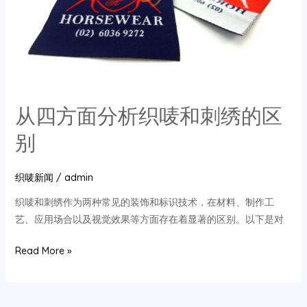
程
从四方面分析织唛和刺绣的区
别
织唛新闻
/
admin
织唛和刺绣作为两种常见的装饰和标识技术，在材料、制作工
艺、应用场合以及视觉效果等方面存在着显著的区别。以下是对
从
Read More »
四
方
面