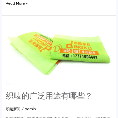
如
Read More »
何
选
择
合
适
的
织
唛
织唛的广泛用途有哪些？
织唛新闻
/
admin