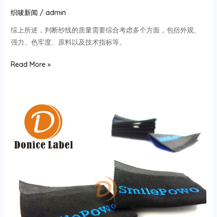
织唛新闻
/
admin
综上所述，判断纱线的质量需要综合考虑多个方面，包括外观、
强力、色牢度、原料以及技术指标等。
如
Read More »
何
判
断
织
唛
纱
线
的
质
量？