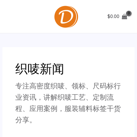
跳
至
$
0.00
内
MAIN
容
MENU
织唛新闻
专注高密度织唛、领标、尺码标行
业资讯，讲解织唛工艺、定制流
程、应用案例，服装辅料标签干货
分享。