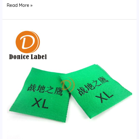
织
Read More »
唛
的
制
作
工
艺
是
怎
样
的？
服
装
织
唛
全
流
程