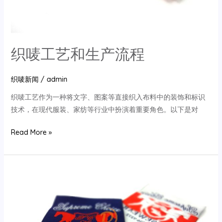
用
途
织唛工艺和生产流程
织唛新闻
/
admin
织唛工艺作为一种将文字、图案等直接织入布料中的装饰和标识
技术，在现代服装、家纺等行业中扮演着重要角色。以下是对
织
Read More »
唛
工
艺
和
生
产
流