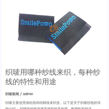
择
合
适
的
纱
线
来
织
制
不
同
织唛用哪种纱线来织，每种纱
的
织
线的特性和用途
唛？
织唛新闻
/
admin
织唛主要使用涤纶线和纯棉线来织造‌。以下是关于织唛纱线的详
细介绍： 织唛的纱线选择直接影响其外观、耐用性和舒适