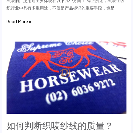
织唛的广泛用途主要体现在以下几个方面： 综上所述，织唛在纺
织行业中具有多重用途，不仅是产品标识的重要手段，也是
织
Read More »
唛
的
广
泛
用
途
有
哪
些？
如何判断织唛纱线的质量？