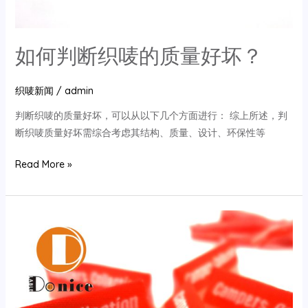
生
产
详
如何判断织唛的质量好坏？
解
织唛新闻
/
admin
判断织唛的质量好坏，可以从以下几个方面进行： 综上所述，判
断织唛质量好坏需综合考虑其结构、质量、设计、环保性等
如
Read More »
何
判
断
织
唛
的
质
量