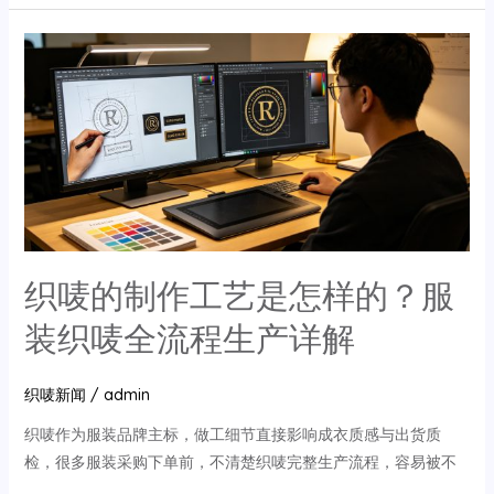
制
作
中
有
哪
些
环
保
措
施？
织唛的制作工艺是怎样的？服
装织唛全流程生产详解
织唛新闻
/
admin
织唛作为服装品牌主标，做工细节直接影响成衣质感与出货质
检，很多服装采购下单前，不清楚织唛完整生产流程，容易被不