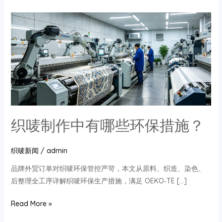
织唛制作中有哪些环保措施？
织唛新闻
/
admin
品牌外贸订单对织唛环保管控严苛，本文从原料、织造、染色、
后整理全工序详解织唛环保生产措施，满足 OEKO‑TE […]
织
Read More »
唛