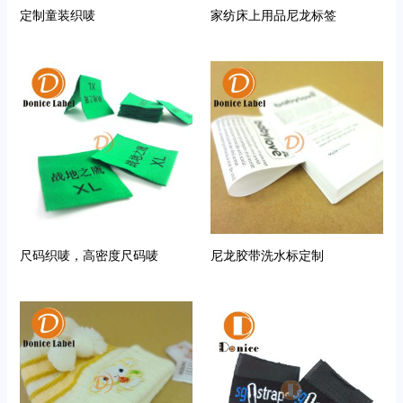
定制童装织唛
家纺床上用品尼龙标签
尺码织唛，高密度尺码唛
尼龙胶带洗水标定制