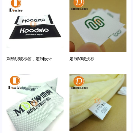
刺绣织唛标签，定制设计
定制印唛洗标