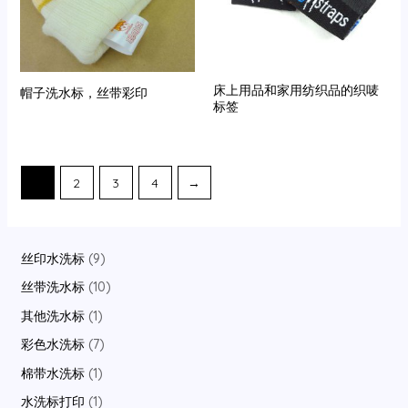
床上用品和家用纺织品的织唛
帽子洗水标，丝带彩印
标签
1
2
3
4
→
9
丝印水洗标
9
p
1
丝带洗水标
10
r
0
1
其他洗水标
1
o
p
p
7
彩色水洗标
7
d
r
r
p
1
棉带水洗标
1
u
o
o
r
p
1
水洗标打印
1