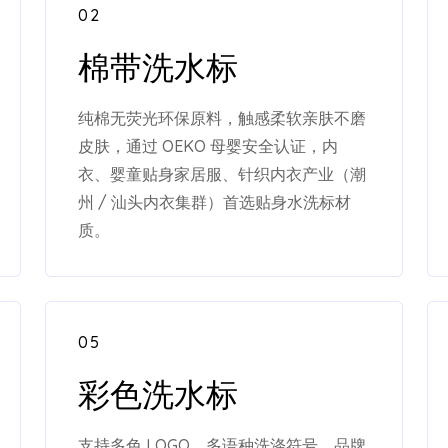
02
棉带洗水标
纯棉无荧光环保原料，触感柔软亲肤不磨
皮肤，通过 OEKO 母婴安全认证，内
衣、婴童贴身家居服、针织内衣产业（潮
州 / 汕头内衣集群）首选贴身水洗标材
质。
05
彩色洗水标
支持多色 LOGO、多语种洗涤符号、品牌