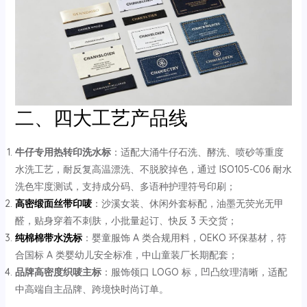
二、四大工艺产品线
牛仔专用热转印洗水标
：适配大涌牛仔石洗、酵洗、喷砂等重度
水洗工艺，耐反复高温漂洗、不脱胶掉色，通过 ISO105-C06 耐水
洗色牢度测试，支持成分码、多语种护理符号印刷；
高密缎面丝带印唛
：沙溪女装、休闲外套标配，油墨无荧光无甲
醛，贴身穿着不刺肤，小批量起订、快反 3 天交货；
纯棉棉带水洗标
：婴童服饰 A 类合规用料，OEKO 环保基材，符
合国标 A 类婴幼儿安全标准，中山童装厂长期配套；
品牌高密度织唛主标
：服饰领口 LOGO 标，凹凸纹理清晰，适配
中高端自主品牌、跨境快时尚订单。