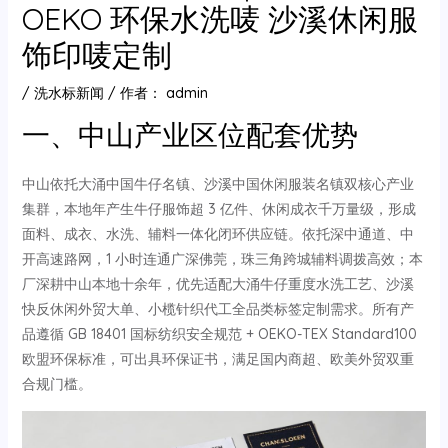
OEKO 环保水洗唛 沙溪休闲服
饰印唛定制
/
洗水标新闻
/ 作者：
admin
一、中山产业区位配套优势
中山依托大涌中国牛仔名镇、沙溪中国休闲服装名镇双核心产业
集群，本地年产生牛仔服饰超 3 亿件、休闲成衣千万量级，形成
面料、成衣、水洗、辅料一体化闭环供应链。依托深中通道、中
开高速路网，1 小时连通广深佛莞，珠三角跨城辅料调拨高效；本
厂深耕中山本地十余年，优先适配大涌牛仔重度水洗工艺、沙溪
快反休闲外贸大单、小榄针织代工全品类标签定制需求。所有产
品遵循 GB 18401 国标纺织安全规范 + OEKO-TEX Standard100
欧盟环保标准，可出具环保证书，满足国内商超、欧美外贸双重
合规门槛。