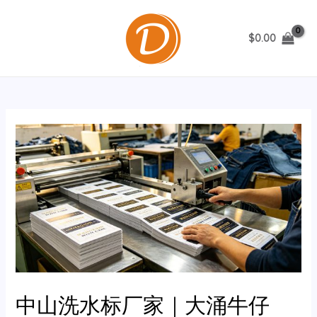
跳
至
$
0.00
内
MAIN
容
MENU
中山洗水标厂家｜大涌牛仔