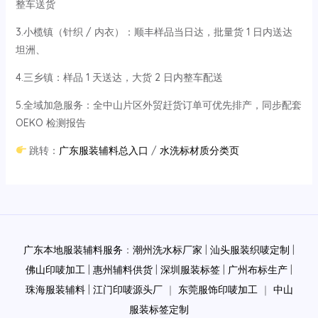
整车送货
3.小榄镇（针织 / 内衣）：顺丰样品当日达，批量货 1 日内送达
坦洲、
4.三乡镇：样品 1 天送达，大货 2 日内整车配送
5.全域加急服务：全中山片区外贸赶货订单可优先排产，同步配套
OEKO 检测报告
跳转：
广东服装辅料总入口
/
水洗标材质分类页
Post
navigation
广东本地服装辅料服务
：
潮州洗水标厂家
|
汕头服装织唛定制
|
佛山印唛加工
|
惠州辅料供货
|
深圳服装标签
|
广州布标生产
|
珠海服装辅料
|
江门印唛源头厂
｜
东莞服饰印唛加工
｜
中山
服装标签定制