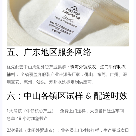
五、广东地区服务网络
优先配套中山周边外贸产业集群：
珠海外贸成衣
、
江门牛仔制衣
辅料
； 全省覆盖各服装产业带源头厂家：
佛山
、东莞、广州、深
圳宝安、惠州、
汕头
、潮州水洗标定制供应商。
六：中山各镇区试样 & 配送时效
1.大涌镇（牛仔核心产业）：免费上门送样，大货当日送达车间，
急单 48 小时加急投产
2.沙溪镇（休闲外贸成衣）：业务员上门对接打样，生产完成次日