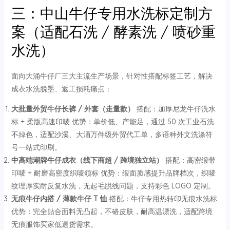
三：中山牛仔专用水洗标定制方
案（适配石洗 / 酵素洗 / 喷砂重
水洗）
面向大涌牛仔厂三大主流生产场景，针对性搭配标签工艺，解决
成衣水洗脱墨、返工损耗痛点：
大批量外贸牛仔长裤 / 外套（走量款）
搭配：加厚尼龙牛仔洗水
标 + 柔版高速印唛 优势：单价低、产能足，通过 50 次工业石洗
不掉色，适配沙溪、大涌万件级外贸代工单，多语种外文洗涤符
号一站式印刷。
中高端潮牌牛仔成衣（线下商超 / 跨境独立站）
搭配：高密缎带
印唛 + 耐磨高密度织唛领标 优势：缎面质感提升品牌档次，织唛
纹理厚实耐反复水洗，无起毛脱线问题，支持彩色 LOGO 定制。
无痕牛仔内搭 / 薄款牛仔 T 恤
搭配：牛仔专用热转印无痕水洗标
优势：完全贴合面料无凸起，不硌皮肤，耐高温漂洗，适配跨境
无痕服饰买家低退货需求。