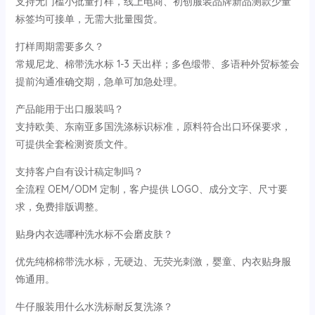
支持无门槛小批量打样，线上电商、初创服装品牌新品测款少量
标签均可接单，无需大批量囤货。
打样周期需要多久？
常规尼龙、棉带洗水标 1-3 天出样；多色缎带、多语种外贸标签会
提前沟通准确交期，急单可加急处理。
产品能用于出口服装吗？
支持欧美、东南亚多国洗涤标识标准，原料符合出口环保要求，
可提供全套检测资质文件。
支持客户自有设计稿定制吗？
全流程 OEM/ODM 定制，客户提供 LOGO、成分文字、尺寸要
求，免费排版调整。
贴身内衣选哪种洗水标不会磨皮肤？
优先纯棉棉带洗水标，无硬边、无荧光刺激，婴童、内衣贴身服
饰通用。
牛仔服装用什么水洗标耐反复洗涤？