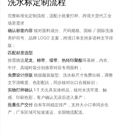
洗水标定制流程
完整标准化定制流程，适配小批量打样、跨境大货代工全
场景需求
确认标签内容
核对面料成分、尺码规格、国标 / 国际洗涤
养护符号、品牌 LOGO 文案，跨境订单支持多语种文字排
版；
匹配材质选型
按需挑选
尼龙、棉带、缎带、热转印聚酯
等基材，内衣、
牛仔、高端时装分别推荐对应专用面料；
免费设计排版
根据服装版型、洗水标尺寸免费出稿，调整
文字清晰度、色彩配比，同步核对出口合规标识；
实物打样确认
1-3 天出具实体样品，核对水洗牢度、触
感、印刷色彩，客户确认无误后进入量产；
批量生产交付
自有车间稳定排产，支持大小订单同步生
产，广东区域可短途速运、全国物流配送。