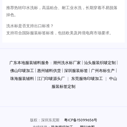
推荐热转印水洗标，高温粘合、耐工业水洗，长期穿着不易脱落
掉色。
洗水标是否支持出口标准？
支持符合国际服装标签标准，包括欧美及跨境电商市场要求。
广东本地服装辅料服务
：
潮州洗水标厂家
|
汕头服装织唛定制
|
佛山印唛加工
|
惠州辅料供货
|
深圳服装标签
|
广州布标生产
|
珠海服装辅料
|
江门印唛源头厂
｜
东莞服饰印唛加工
｜
中山
服装标签定制
版权：深圳东尼斯
粤ICP备15099656号