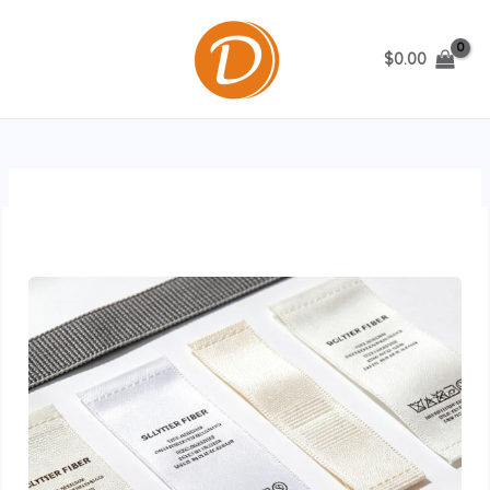
跳
至
$
0.00
内
MAIN
容
MENU