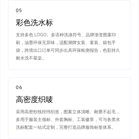
05
彩色洗水标
支持多色 LOGO、多语种洗涤符号、品牌渐变图案印
刷，油墨环保无异味，适配潮牌女装、童装、箱包手
袋，跨境出口订单可同步出具环保检测报告，色彩持久
耐水洗不晕染。
06
高密度织唛
采用高密纱线经纬织造，图案立体清晰、耐磨不起毛，
多用于服装主领标、外套胸标、工装徽章，可与各类水
洗标配套一站式定制，完整打造品牌服饰标签体系。