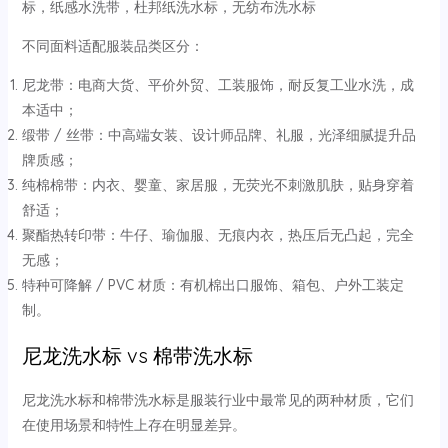
标，纸感水洗带，杜邦纸洗水标，无纺布洗水标
不同面料适配服装品类区分：
尼龙带：电商大货、平价外贸、工装服饰，耐反复工业水洗，成
本适中；
缎带 / 丝带：中高端女装、设计师品牌、礼服，光泽细腻提升品
牌质感；
纯棉棉带：内衣、婴童、家居服，无荧光不刺激肌肤，贴身穿着
舒适；
聚酯热转印带：牛仔、瑜伽服、无痕内衣，热压后无凸起，完全
无感；
特种可降解 / PVC 材质：有机棉出口服饰、箱包、户外工装定
制。
尼龙洗水标 vs 棉带洗水标
尼龙洗水标和棉带洗水标是服装行业中最常见的两种材质，它们
在使用场景和特性上存在明显差异。