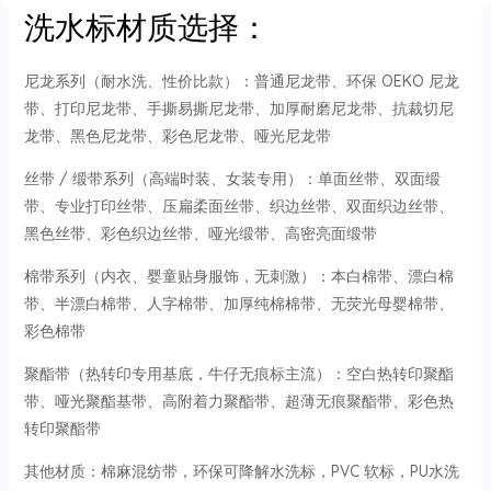
洗水标材质选择：
尼龙系列（耐水洗、性价比款）：普通尼龙带、环保 OEKO 尼龙
带、打印尼龙带、手撕易撕尼龙带、加厚耐磨尼龙带、抗裁切尼
龙带、黑色尼龙带、彩色尼龙带、哑光尼龙带
丝带 / 缎带系列（高端时装、女装专用）：单面丝带、双面缎
带、专业打印丝带、压扁柔面丝带、织边丝带、双面织边丝带、
黑色丝带、彩色织边丝带、哑光缎带、高密亮面缎带
棉带系列（内衣、婴童贴身服饰，无刺激）：本白棉带、漂白棉
带、半漂白棉带、人字棉带、加厚纯棉棉带、无荧光母婴棉带、
彩色棉带
聚酯带（热转印专用基底，牛仔无痕标主流）：空白热转印聚酯
带、哑光聚酯基带、高附着力聚酯带、超薄无痕聚酯带、彩色热
转印聚酯带
其他材质：棉麻混纺带，环保可降解水洗标，PVC 软标，PU水洗