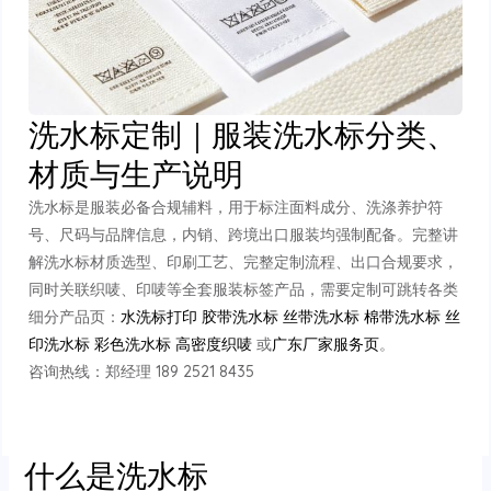
洗水标定制｜服装洗水标分类、
材质与生产说明
洗水标是服装必备合规辅料，用于标注面料成分、洗涤养护符
号、尺码与品牌信息，内销、跨境出口服装均强制配备。完整讲
解洗水标材质选型、印刷工艺、完整定制流程、出口合规要求，
同时关联织唛、印唛等全套服装标签产品，需要定制可跳转各类
细分产品页：
水洗标打印
胶带洗水标
丝带洗水标
棉带洗水标
丝
印洗水标
彩色洗水标
高密度织唛
或
广东厂家服务页
。
咨询热线：郑经理 189 2521 8435
什么是洗水标