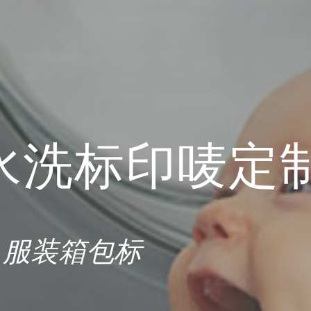
年水洗标印唛定
· 服装箱包标