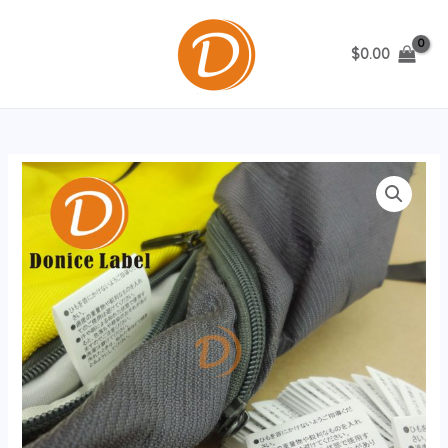
跳
至
$
0.00
内
MAIN
容
MENU