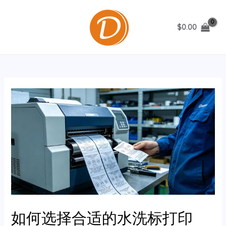
跳
至
$
0.00
内
MAIN
容
MENU
如何选择合适的水洗标打印