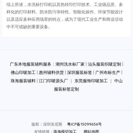
综上所述，水洗标打印机以其热转印打印技术、工业级品质、多
样化的打印材料、防水防污等特性、智能化操作、环保节能设计
以及适应多种应用场景的特点，成为了现代工业生产和商业活动
中不可或缺的重要设备。
Post
navigation
广东本地服装辅料服务
：
潮州洗水标厂家
|
汕头服装织唛定制
|
佛山印唛加工
|
惠州辅料供货
|
深圳服装标签
|
广州布标生产
|
珠海服装辅料
|
江门印唛源头厂
｜
东莞服饰印唛加工
｜
中山
服装标签定制
版权：深圳东尼斯
粤ICP备15099656号
友情链接：
珠海模切加工
网站地图