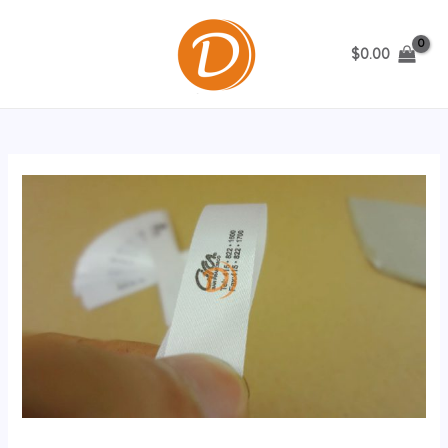
跳
至
$
0.00
内
MAIN
容
MENU