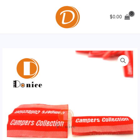
跳
至
$
0.00
内
MAIN
容
MENU