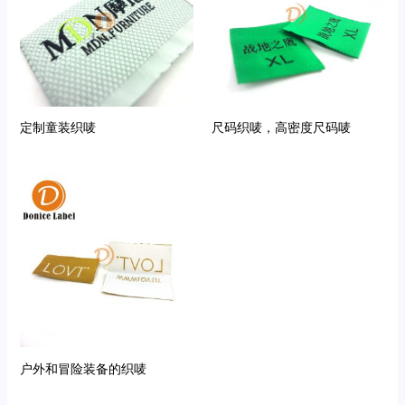
定制童装织唛
尺码织唛，高密度尺码唛
户外和冒险装备的织唛