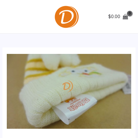
跳
至
$
0.00
内
MAIN
容
MENU