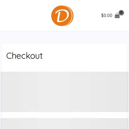
跳
至
$
0.00
内
MAIN
容
MENU
Checkout