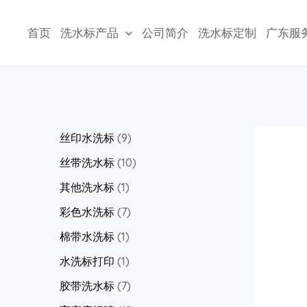
跳
至
首页
洗水标产品
公司简介
洗水标定制
广东服
内
容
9
丝印水洗标
9
p
1
丝带洗水标
10
r
0
1
其他洗水标
1
o
p
p
7
彩色水洗标
7
d
r
r
p
1
棉带水洗标
1
u
o
o
r
p
1
水洗标打印
1
c
d
d
o
r
p
7
胶带洗水标
7
t
u
u
d
o
r