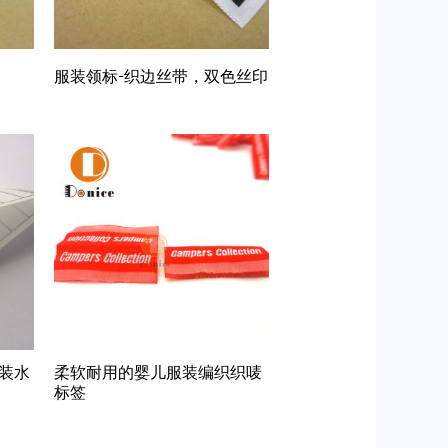
服装领标-织边丝带，双色丝印
装水
柔软耐用的婴儿服装编织织唛
标签