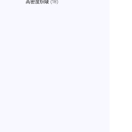
p
1
高密度织唛
18
s
c
c
u
d
o
r
8
t
t
c
u
d
o
p
s
t
c
u
d
r
s
t
c
u
o
t
c
d
t
u
s
c
t
s