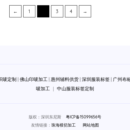
←
1
2
3
4
→
织唛定制
|
佛山印唛加工
|
惠州辅料供货
|
深圳服装标签
|
广州布
唛加工
｜
中山服装标签定制
版权：深圳东尼斯
粤ICP备15099656号
友情链接：
珠海模切加工
网站地图