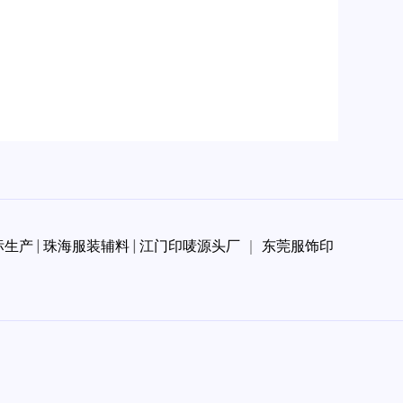
标生产
|
珠海服装辅料
|
江门印唛源头厂
｜
东莞服饰印