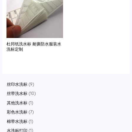
杜邦纸洗水标 耐撕防水服装水
洗标定制
9
丝印水洗标
9
p
1
丝带洗水标
10
r
0
1
其他洗水标
1
o
p
p
7
彩色水洗标
7
d
r
r
p
1
棉带水洗标
1
u
o
o
r
p
1
水洗标打印
1