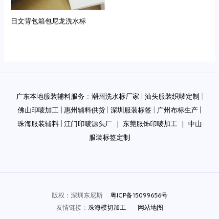
日文背包箱包尼龙洗水标
广东本地服装辅料服务
：
潮州洗水标厂家
|
汕头服装织唛定制
|
佛山印唛加工
|
惠州辅料供货
|
深圳服装标签
|
广州布标生产
|
珠海服装辅料
|
江门印唛源头厂
｜
东莞服饰印唛加工
｜
中山
服装标签定制
版权：深圳东尼斯
粤ICP备15099656号
友情链接：
珠海模切加工
网站地图