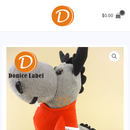
跳
至
$
0.00
内
MAIN
容
MENU