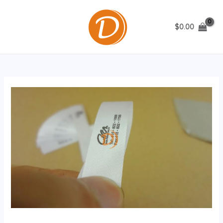
跳
至
$
0.00
内
MAIN
容
MENU