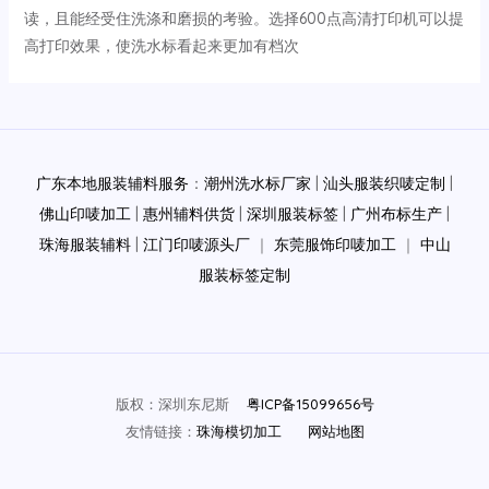
读，且能经受住洗涤和磨损的考验。选择600点高清打印机可以提
高打印效果，使洗水标看起来更加有档次‌
Post
navigation
广东本地服装辅料服务
：
潮州洗水标厂家
|
汕头服装织唛定制
|
佛山印唛加工
|
惠州辅料供货
|
深圳服装标签
|
广州布标生产
|
珠海服装辅料
|
江门印唛源头厂
｜
东莞服饰印唛加工
｜
中山
服装标签定制
版权：深圳东尼斯
粤ICP备15099656号
友情链接：
珠海模切加工
网站地图