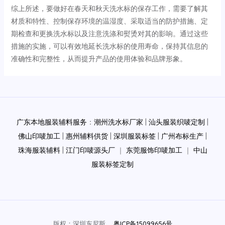
综上所述，要做好在春天和秋天洗水标的保存工作，需要了解其
材质和特性、控制保存环境的温湿度、采取适当的防护措施、定
期检查和更换洗水标以及注意洗涤和熨烫对其的影响。通过这些
措施的实施，可以有效地延长洗水标的使用寿命，保持其信息的
准确性和完整性，从而提升产品的使用体验和品牌形象。
Post
navigation
广东本地服装辅料服务
：
潮州洗水标厂家
|
汕头服装织唛定制
|
佛山印唛加工
|
惠州辅料供货
|
深圳服装标签
|
广州布标生产
|
珠海服装辅料
|
江门印唛源头厂
｜
东莞服饰印唛加工
｜
中山
服装标签定制
版权：深圳东尼斯
粤ICP备15099656号