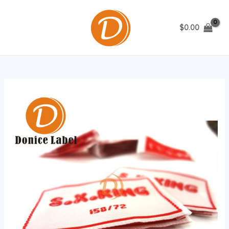
跳
至
$
0.00
内
MAIN
容
MENU