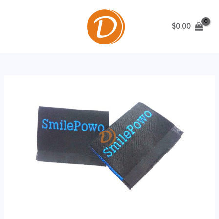
跳
至
$
0.00
内
MAIN
容
MENU