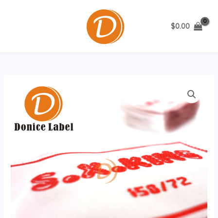
跳
至
$
0.00
内
MAIN
容
MENU