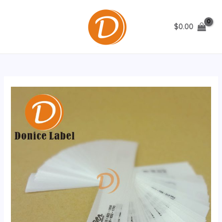
跳
至
$
0.00
内
MAIN
容
MENU