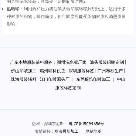
的选择要求较高，且需要一定的制版时间‌2。
热转印
‌：利用热和压力将油墨从转印膜转移到织物上，适用于多
种材质的织物，操作简便，但牢固度可能受织物材质和油墨质量
影响‌
Post
navigation
广东本地服装辅料服务
：
潮州洗水标厂家
|
汕头服装织唛定制
|
佛山印唛加工
|
惠州辅料供货
|
深圳服装标签
|
广州布标生产
|
珠海服装辅料
|
江门印唛源头厂
｜
东莞服饰印唛加工
｜
中山
服装标签定制
版权：深圳东尼斯
粤ICP备15099656号
友情链接：
珠海模切加工
网站地图