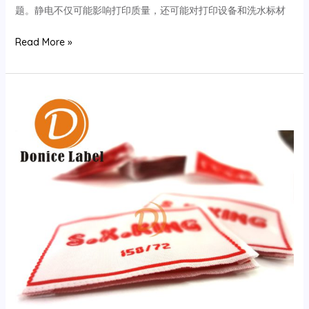
题。静电不仅可能影响打印质量，还可能对打印设备和洗水标材
在
Read More »
秋
天
打
印
洗
水
标
产
生
的
静
电
的
消
除