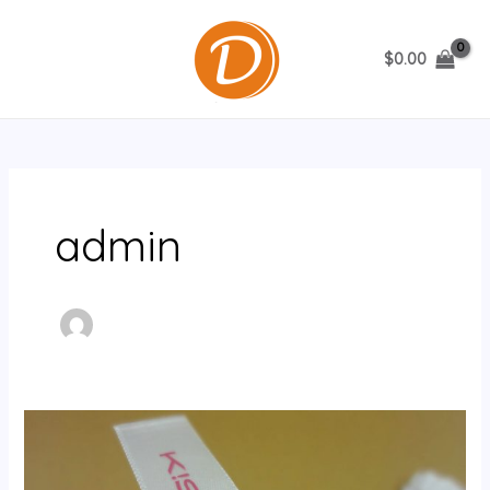
跳
至
$
0.00
内
MAIN
容
MENU
admin