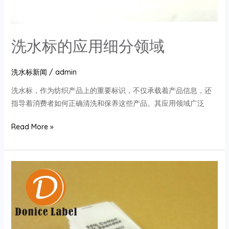
洗水标的应用细分领域
洗水标新闻
/
admin
洗水标，作为纺织产品上的重要标识，不仅承载着产品信息，还
指导着消费者如何正确清洗和保养这些产品。其应用领域广泛
洗
Read More »
水
标
的
应
用
细
分
领