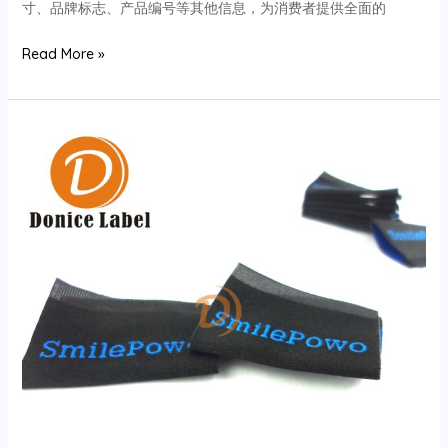
寸、品牌标志、产品编号等其他信息，为消费者提供全面的
洗
Read More »
水
标
需
要
包
含
哪
些
信
息