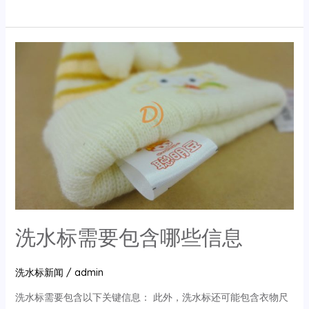
水
标
耐
洗
水
的
因
数
和
测
试
标
准
洗水标需要包含哪些信息
洗水标新闻
/
admin
洗水标需要包含以下关键信息： 此外，洗水标还可能包含衣物尺