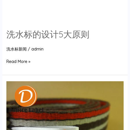
洗水标的设计5大原则
洗水标新闻
/
admin
洗
Read More »
水
标
的
设
计
5
大
原
则