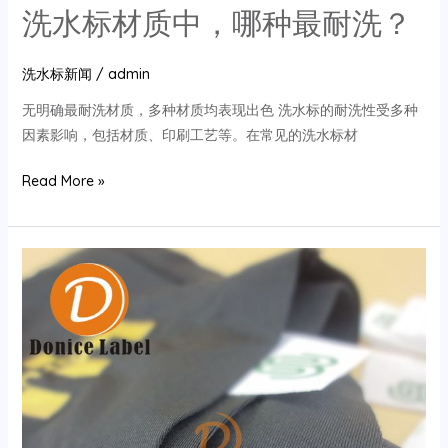
洗水标材质中，哪种最耐洗？
洗水标新闻
/
admin
‌无明确最耐洗材质，多种材质均表现出色‌ 洗水标的耐洗性受多种
因素影响，包括材质、印刷工艺等。在常见的洗水标材
洗
Read More »
水
标
材
质
中，
哪
种
最
耐
洗？