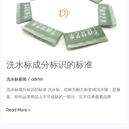
天
和
秋
天
洗
水
标
的
洗水标成分标识的标准
保
存
洗水标新闻
/
admin
洗水标成分标识的标准 洗水标，也称为耐久标签或洗水唛，是服
装、纺织品等商品上不可或缺的一部分。它不仅承载着品牌
洗
Read More »
水
标