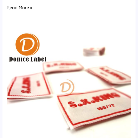
洗
Read More »
水
标
在
家
纺
行
业
的
应
用：
详
细
解
析