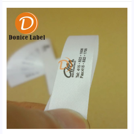
用
来
制
作
洗
水
标
材
质
和
材
料
有
哪
些？