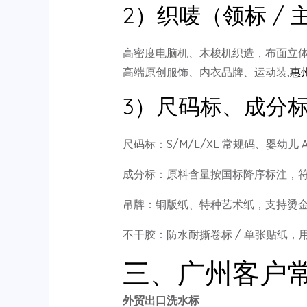
2）织唛（领标 / 主
高密度电脑机、木梭机织造，布面立
高端原创服饰、内衣品牌、运动装,
惠
3）尺码标、成分
尺码标：S/M/L/XL 常规码、婴幼
成分标：原料含量按国标降序标注，
吊牌：铜版纸、特种艺术纸，支持烫金
不干胶：防水耐撕卷标 / 单张贴纸
三、广州客户
外贸出口洗水标