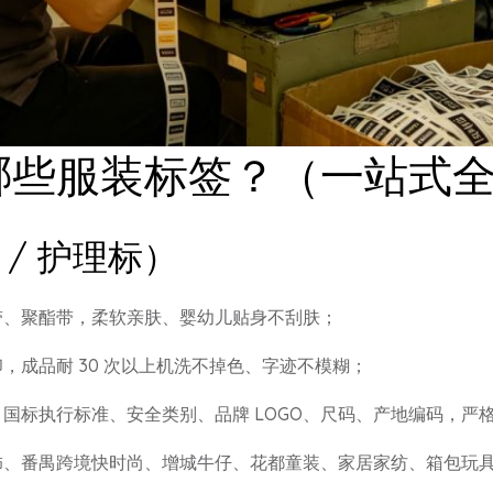
哪些服装标签？（一站式
 / 护理标）
胶带、聚酯带，柔软亲肤、婴幼儿贴身不刮肤；
，成品耐 30 次以上机洗不掉色、字迹不模糊；
国标执行标准、安全类别、品牌 LOGO、尺码、产地编码，严
饰、番禺跨境快时尚、增城牛仔、花都童装、家居家纺、箱包玩