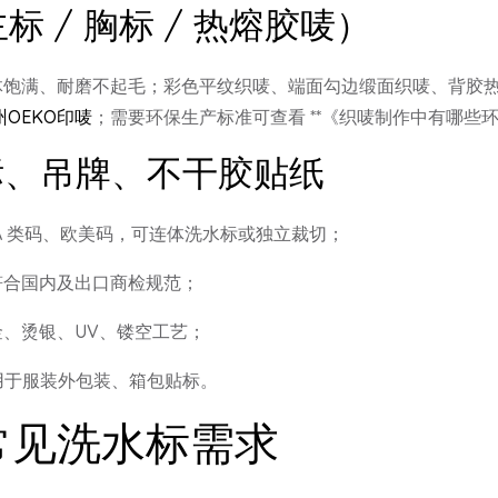
标 / 胸标 / 热熔胶唛）
体饱满、耐磨不起毛；彩色平纹织唛、端面勾边缎面织唛、背胶
州OEKO印唛
；需要环保生产标准可查看 **《织唛制作中有哪些环
标、吊牌、不干胶贴纸
儿 A 类码、欧美码，可连体洗水标或独立裁切；
符合国内及出口商检规范；
、烫银、UV、镂空工艺；
，用于服装外包装、箱包贴标。
常见洗水标需求