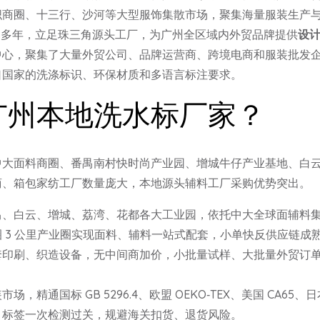
圈、十三行、沙河等大型服饰集散市场，聚集海量服装生产与外贸企业，
定制多年，立足珠三角源头工厂，为广州全区域内外贸品牌提供
设计
中心，聚集了大量外贸公司、品牌运营商、跨境电商和服装批发
口国家的洗涤标识、环保材质和多语言标注要求。
广州本地洗水标厂家？
中大面料商圈、番禺南村快时尚产业园、增城牛仔产业基地、白
商、箱包家纺工厂数量庞大，本地源头辅料工厂采购优势突出。
禺、白云、增城、荔湾、花都各大工业园，依托中大全球面辅料
 3 公里产业圈实现面料、辅料一站式配套，小单快反供应链成
套印刷、织造设备，无中间商加价，小批量试样、大批量外贸订
，精通国标 GB 5296.4、欧盟 OEKO‑TEX、美国 CA65、日
，标签一次检测过关，规避海关扣货、退货风险。