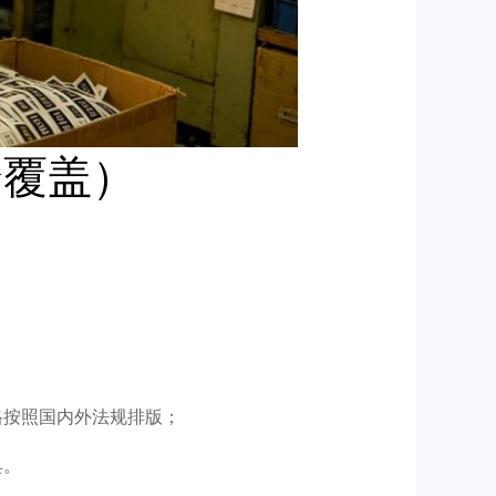
全覆盖）
格按照国内外法规排版；
具。