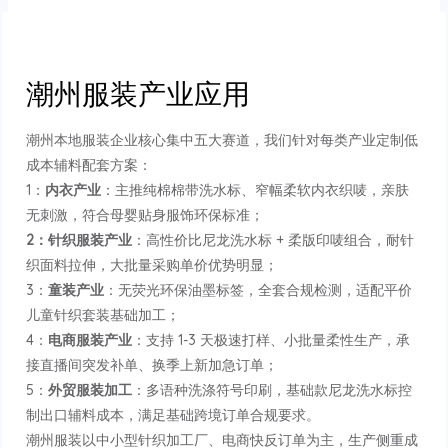
潮州服装产业应用
潮州本地服装企业核心集中五大赛道，我们针对每类产业定制低
成本辅料配套方案：
1：
内衣产业
：主推纯棉棉带洗水标、窄幅柔软内衣织唛，亲肤
无刺激，符合母婴贴身服饰环保标准；
2：针织服装产业
：高性价比尼龙洗水标 + 柔版印唛组合，耐针
织面料拉伸，大批量采购单价优势明显；
3：
童装产业
：无荧光环保油墨标签，全套合规检测，适配平价
儿童针织套装基础加工；
4：
电商服装产业
：支持 1-3 天极速打样、小批量柔性生产，承
接直播间突发补单、换季上新加急订单；
5：
外贸服装加工
：多语种洗涤符号印刷，基础款尼龙洗水标控
制出口辅料成本，满足基础跨境订单合规要求。
潮州服装以中小型针织加工厂、电商快反订单为主，生产侧重成