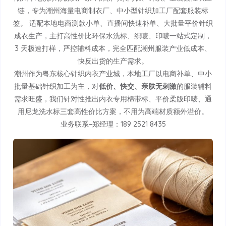
链，专为潮州海量电商制衣厂、中小型针织加工厂配套服装标
签。 适配本地电商测款小单、直播间快速补单、大批量平价针织
成衣生产，主打高性价比环保水洗标、织唛、印唛一站式定制，
3 天极速打样，严控辅料成本，完全匹配潮州服装产业低成本、
快反出货的生产需求。
潮州作为粤东核心针织内衣产业城，本地工厂以电商补单、中小
批量基础针织加工为主，对
低价、快交、亲肤无刺激
的服装辅料
需求旺盛，我们针对性推出内衣专用棉带标、平价柔版印唛、通
用尼龙洗水标三套高性价比方案，不用为高端材质额外溢价。
业务联系–郑经理：189 2521 8435