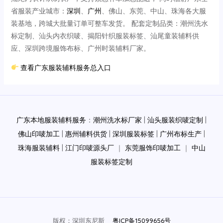
省服装产业城市：
深圳
、
广州
、佛山、东莞、中山、珠海各大服
装基地，跨城大批量订单可整车发货。 配套定制品类：潮州洗水
标定制、汕头内衣织唛、揭阳针织服装标签、汕尾童装辅料供
应、深圳跨境服饰布标、广州时装辅料厂家。
查看广东服装辅料服务总入口
广东本地服装辅料服务
：
潮州洗水标厂家
|
汕头服装织唛定制
|
佛山印唛加工
|
惠州辅料供货
|
深圳服装标签
|
广州布标生产
|
珠海服装辅料
|
江门印唛源头厂
｜
东莞服饰印唛加工
｜
中山
服装标签定制
版权：深圳东尼斯
粤ICP备15099656号