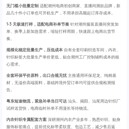
无门槛小批量定制
适配潮州电商初创商家、直播间测款品牌，新
品几十件小订单也可开机生产，不用承担高额起订库存成本。
1-3 天极速打样，适配电商补单节奏
针对潮州服装直播间突发加
单、换季上新加急需求，缩短打样周期，快速跟上电商出货节
奏。
规模化稳定批量生产，压低成本
自有全套印刷织造车间，内衣、
针织标签大批量生产单价更低，贴合潮州工厂控制辅料成本的核
心需求。
全套环保平价原料，出口合规无忧
主推通用环保尼龙、纯棉基
材，无溢价高端面料，基础跨境外贸订单均可提供合规检测报
告。
粤东短途物流，紧急补单当日可达
汕头、揭阳、汕尾周边针织厂
试样送货快，电商临时补单不用漫长等待物流。
内衣针织专属配套方案
深耕潮州内衣产业多年，熟悉针织、贴身
服饰标签痛点，提前优化标带柔软度、包边工艺，减少售后返