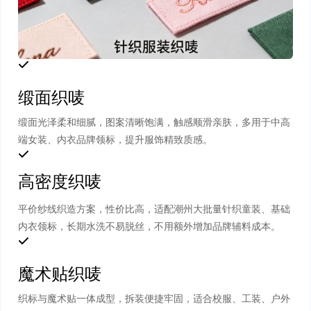
缎面织唛
缎面光泽柔和细腻，图案清晰饱满，触感顺滑亲肤，多用于中高
端女装、内衣品牌领标，提升服饰精致质感。
高密度织唛
平价纱线织造方案，性价比高，适配潮州大批量针织童装、基础
内衣领标，长期水洗不易脱丝，不用额外增加品牌辅料成本。
魔术贴织唛
织标与魔术贴一体成型，拆装便捷牢固，适合校服、工装、户外