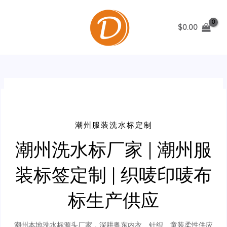
跳
至
$
0.00
内
MAIN
容
MENU
潮州服装洗水标定制
潮州洗水标厂家 | 潮州服
装标签定制 | 织唛印唛布
标生产供应
潮州本地洗水标源头厂家，深耕粤东内衣、针织、童装柔性供应