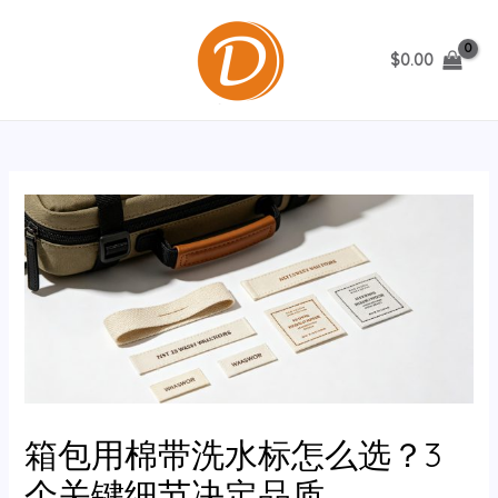
跳
至
$
0.00
内
MAIN
容
MENU
箱包用棉带洗水标怎么选？3
个关键细节决定品质