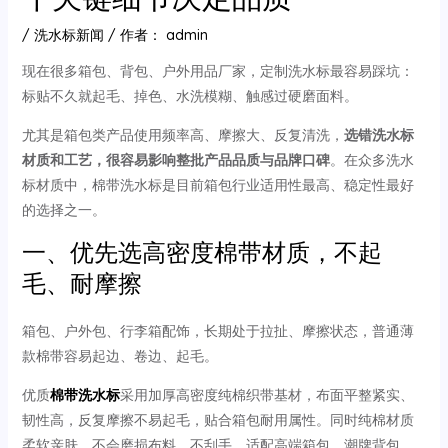
/
洗水标新闻
/ 作者：
admin
现在很多箱包、背包、户外用品厂家，定制洗水标最容易踩坑：
标贴不久就起毛、掉色、水洗模糊、触感过硬磨面料。
尤其是箱包类产品使用频率高、摩擦大、反复清洗，
选错洗水标
材质和工艺，很容易影响整批产品品质与品牌口碑
。在众多洗水
标材质中，棉带洗水标是目前箱包行业适用性最高、稳定性最好
的选择之一。
一、优先选高密度棉带材质，不起
毛、耐摩擦
箱包、户外包、行李箱配饰，长期处于拉扯、摩擦状态，普通薄
款棉带容易起边、卷边、起毛。
优质
棉带洗水标
采用加厚高密度纯棉织带基材，布面平整紧实、
韧性高，反复摩擦不易起毛，贴合箱包耐用属性。同时纯棉材质
柔软亲肤，不会磨损布料、不刮手，适配高端箱包、潮牌背包、